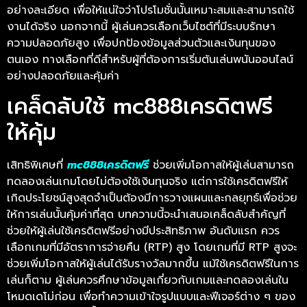
อย่างละเอียด เพื่อให้แน่ใจว่าโปรโมชั่นนั้นเหมาะสมและสามารถใช้
งานได้จริง นอกจากนี้ ผู้เล่นควรเลือกเว็บไซต์ที่มีระบบรักษา
ความปลอดภัยสูง เพื่อปกป้องข้อมูลส่วนตัวและเงินทุนของ
ตนเอง ทางเลือกที่ดีสำหรับผู้ที่ต้องการเริ่มต้นเล่นพนันออนไลน์
อย่างปลอดภัยและคุ้มค่า
เคล็ดลับใช้ mc888เครดิตฟรี
ให้คุ้ม
เสิทธิพิเศษที่
mc888เครดิตฟรี
ช่วยเพิ่มโอกาสให้ผู้เล่นสามารถ
ทดลองเล่นเกมโดยไม่ต้องใช้เงินทุนจริง แต่การใช้เครดิตฟรีให้
เกิดประโยชน์สูงสุดจำเป็นต้องมีการวางแผนและกลยุทธ์เพื่อช่วย
ให้การเล่นนั้นคุ้มค่าที่สุด บทความนี้จะนำเสนอเคล็ดลับสำคัญที่
ช่วยให้ผู้เล่นใช้เครดิตฟรีอย่างมีประสิทธิภาพ อันดับแรก ควร
เลือกเกมที่มีอัตราการจ่ายคืน (RTP) สูง โดยเกมที่มี RTP สูงจะ
ช่วยเพิ่มโอกาสให้ผู้เล่นได้รับรางวัลมากขึ้น แม้ใช้เครดิตฟรีในการ
เล่นก็ตาม ผู้เล่นควรศึกษาข้อมูลเกี่ยวกับเกมและทดลองเล่นใน
โหมดเดโม่ก่อน เพื่อทำความเข้าใจรูปแบบและฟีเจอร์ต่าง ๆ ของ